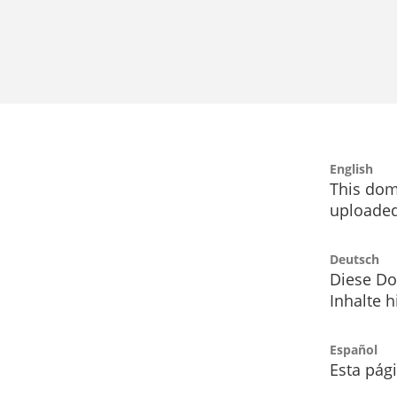
English
This dom
uploaded
Deutsch
Diese Do
Inhalte h
Español
Esta pág