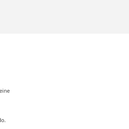
eine
do.